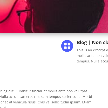
Blog
|
Non cla

This is an excerpt 
mollis ante non vo
tempus. Nulla acc
ing elit. Curabitur tincidunt mollis ante non volutpat.
Nulla accumsan eros nec sem tempus scelerisque. Morbi
Donec at vehicula risus. Cras vel sollicitudin ipsum. Etiam
s ut.