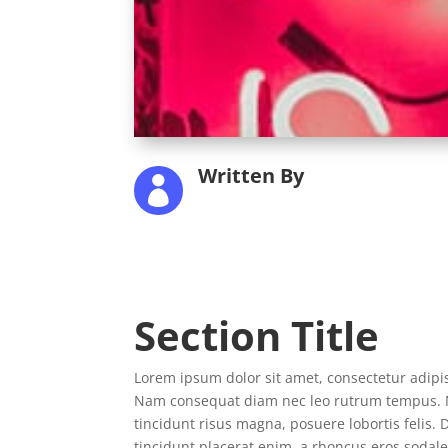
Written By

Section Title
Lorem ipsum dolor sit amet, consectetur adipisc
Nam consequat diam nec leo rutrum tempus. 
tincidunt risus magna, posuere lobortis felis. 
tincidunt placerat enim, a rhoncus eros sodale