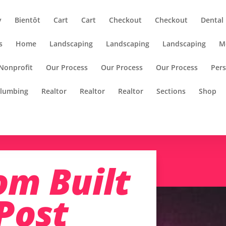
y
Bientôt
Cart
Cart
Checkout
Checkout
Dental
s
Home
Landscaping
Landscaping
Landscaping
M
Nonprofit
Our Process
Our Process
Our Process
Pers
lumbing
Realtor
Realtor
Realtor
Sections
Shop
om Built
Post