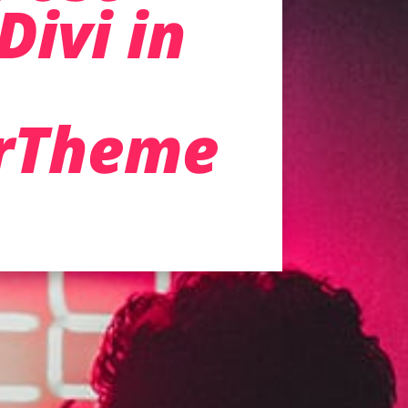
Divi in
rTheme