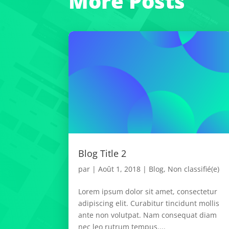
More Posts
Blog Title 2
par
|
Août 1, 2018
|
Blog
,
Non classifié(e)
Lorem ipsum dolor sit amet, consectetur
adipiscing elit. Curabitur tincidunt mollis
ante non volutpat. Nam consequat diam
nec leo rutrum tempus....