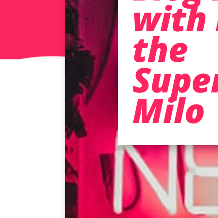
with 
the
Supe
Milo