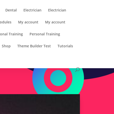
Dental
Electrician
Electrician
odules
My account
My account
onal Training
Personal Training
Shop
Theme Builder Test
Tutorials