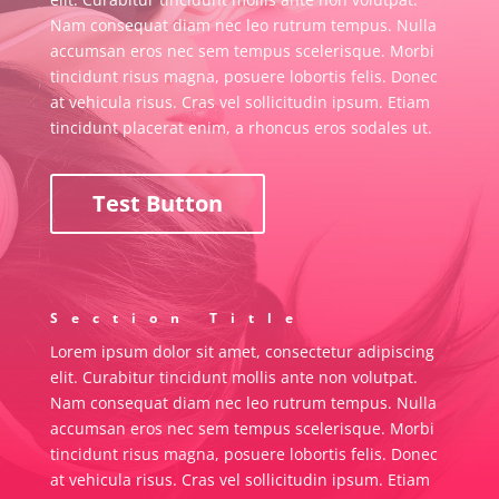
Nam consequat diam nec leo rutrum tempus. Nulla
accumsan eros nec sem tempus scelerisque. Morbi
tincidunt risus magna, posuere lobortis felis. Donec
at vehicula risus. Cras vel sollicitudin ipsum. Etiam
tincidunt placerat enim, a rhoncus eros sodales ut.
Test Button
Section Title
Lorem ipsum dolor sit amet, consectetur adipiscing
elit. Curabitur tincidunt mollis ante non volutpat.
Nam consequat diam nec leo rutrum tempus. Nulla
accumsan eros nec sem tempus scelerisque. Morbi
tincidunt risus magna, posuere lobortis felis. Donec
at vehicula risus. Cras vel sollicitudin ipsum. Etiam